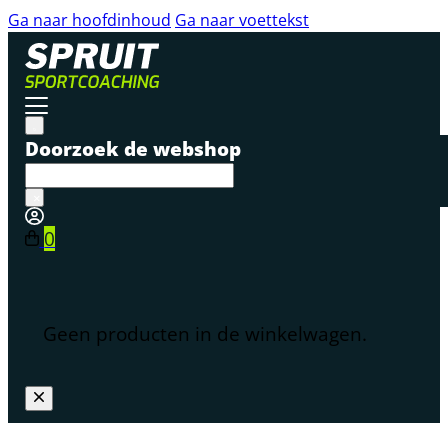
Ga naar hoofdinhoud
Ga naar voettekst
Doorzoek de webshop
×
0
Geen producten in de winkelwagen.