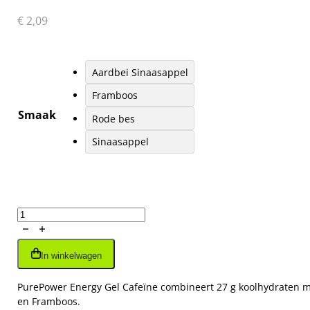
€
2,09
Aardbei Sinaasappel
Framboos
Smaak
Rode bes
Sinaasappel
ENERGY
GEL
CAFEÏNE
In winkelwagen
40
gr
PurePower Energy Gel Cafeïne combineert 27 g koolhydraten met 
aantal
en Framboos.