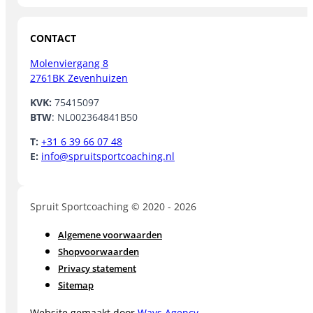
CONTACT
Molenviergang 8
2761BK Zevenhuizen
KVK:
75415097
BTW
: NL002364841B50
T:
+31 6 39 66 07 48
E:
info@spruitsportcoaching.nl
Spruit Sportcoaching © 2020 - 2026
Algemene voorwaarden
Shopvoorwaarden
Privacy statement
Sitemap
Website gemaakt door
Ways Agency