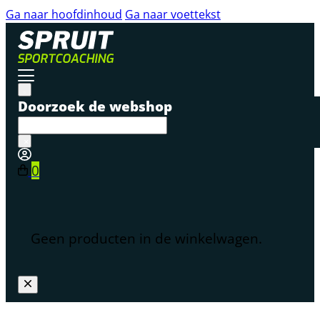
Ga naar hoofdinhoud
Ga naar voettekst
Doorzoek de webshop
×
0
Geen producten in de winkelwagen.