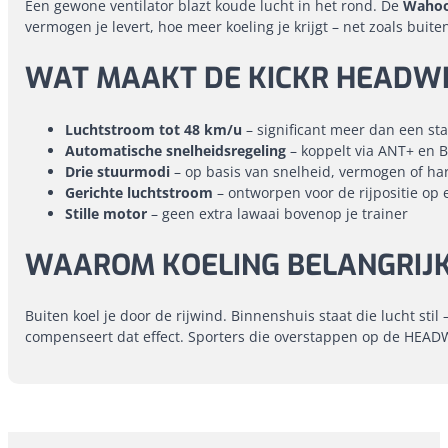
Een gewone ventilator blazt koude lucht in het rond. De
Wahoo
vermogen je levert, hoe meer koeling je krijgt – net zoals buit
WAT MAAKT DE KICKR HEADWI
Luchtstroom tot 48 km/u
– significant meer dan een st
Automatische snelheidsregeling
– koppelt via ANT+ en B
Drie stuurmodi
– op basis van snelheid, vermogen of hart
Gerichte luchtstroom
– ontworpen voor de rijpositie op 
Stille motor
– geen extra lawaai bovenop je trainer
WAAROM KOELING BELANGRIJK 
Buiten koel je door de rijwind. Binnenshuis staat die lucht sti
compenseert dat effect. Sporters die overstappen op de HEAD