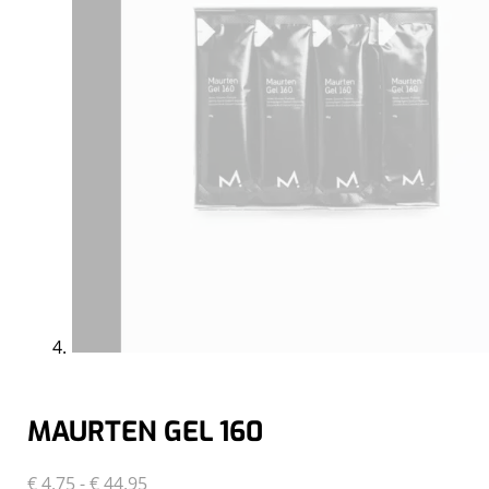
MAURTEN GEL 160
Prijsklasse:
€
4,75
-
€
44,95