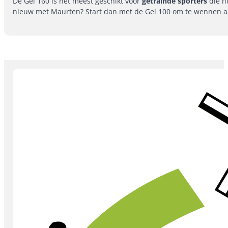
De Gel 160 is het meest geschikt voor
getrainde sporters
die h
nieuw met Maurten? Start dan met de Gel 100 om te wennen aan