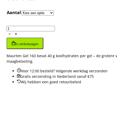
€ 4,75
tot
Aantal
€ 44,95
Maurten
Gel
160
In winkelwagen
aantal
Maurten Gel 160 bevat 40 g koolhydraten per gel – de grotere
maagbelasting.
Voor 12:00 besteld? Volgende werkdag verzonden
Gratis verzending in Nederland vanaf €75
Wij hebben een goed retourbeleid