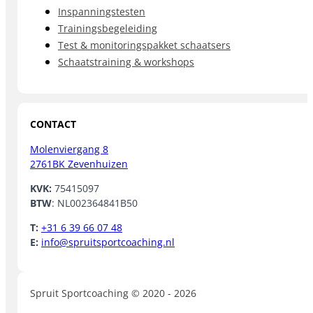
Inspanningstesten
Trainingsbegeleiding
Test & monitoringspakket schaatsers
Schaatstraining & workshops
CONTACT
Molenviergang 8
2761BK Zevenhuizen
KVK:
75415097
BTW
: NL002364841B50
T:
+31 6 39 66 07 48
E:
info@spruitsportcoaching.nl
Spruit Sportcoaching © 2020 - 2026