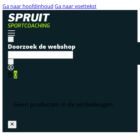
Ga naar hoofdinhoud
Ga naar voettekst
Doorzoek de webshop
×
0
Geen producten in de winkelwagen.