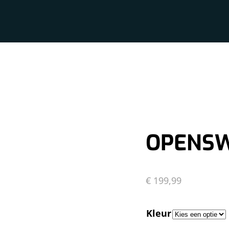
OPENSW
€
199,99
Kleur