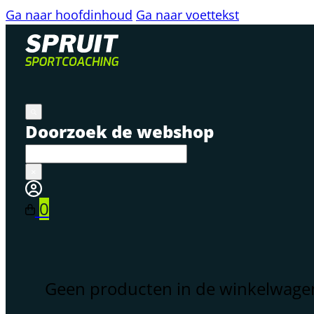
Ga naar hoofdinhoud
Ga naar voettekst
Doorzoek de webshop
×
0
Geen producten in de winkelwage