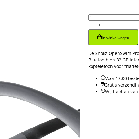
Openswim
Pro
USB-
In winkelwagen
C
aantal
De Shokz OpenSwim Pro i
Bluetooth en 32 GB inter
koptelefoon voor triatl
Voor 12:00 best
Gratis verzendi
Wij hebben een 