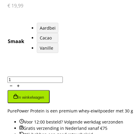
€
19,99
Aardbei
Cacao
Smaak
Vanille
Protein
400
gr
In winkelwagen
aantal
PurePower Protein is een premium whey-eiwitpoeder met 30 g ei
Voor 12:00 besteld? Volgende werkdag verzonden
Gratis verzending in Nederland vanaf €75