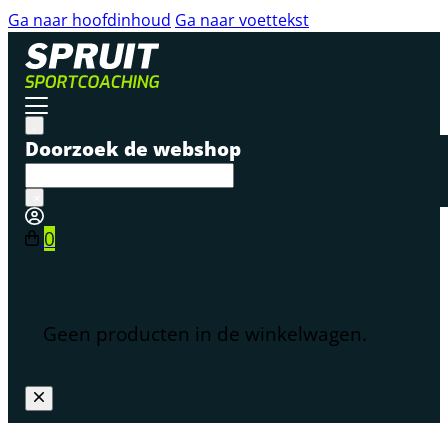
Ga naar hoofdinhoud
Ga naar voettekst
Doorzoek de webshop
×
0
Geen producten in de winkelwagen.