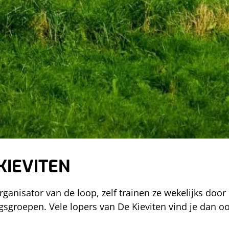
 dorpen een klassieker op de kalender.
RENLOOP?
e over verschillende afstanden plaatsvindt, letterlijk
d te vinden.
KIEVITEN
rganisator van de loop, zelf trainen ze wekelijks door
sgroepen. Vele lopers van De Kieviten vind je dan o