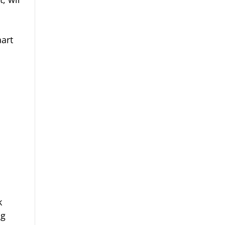
art
k
ng