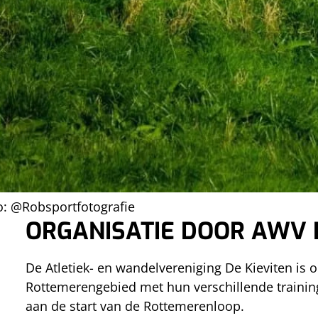
trainingsgebied heeft, is het voor de omliggende
WAT IS DE ROTTEME
De Rottemerenloop is een recreatieve wedstrijd di
iedereen in het gezin is wel een geschikte afstan
o: @Robsportfotografie
ORGANISATIE DOOR AWV 
De Atletiek- en wandelvereniging De Kieviten is o
Rottemerengebied met hun verschillende training
aan de start van de Rottemerenloop.