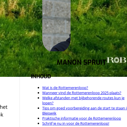
 voor
MANON SPRUIT
INHOUD
Wat is de Rottemerenloop?
Wanneer vind de Rottemerenloop 2025 plaats?
Welke afstanden met bijbehorende routes kun je
lopen?
 het
Tips om goed voorbereiding aan de start te staan 
Bleiswijk
ok
Praktische informatie voor de Rottemerenloop
Schrijf je nu in voor de Rottemerenloop!