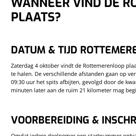
WANNEER VIND DE R
PLAATS?
DATUM & TIJD ROTTEMER
Zaterdag 4 oktober vindt de Rottemerenloop plaa
te halen. De verschillende afstanden gaan op vers
09:30 uur het spits afbijten, gevolgd door de k
minuten later aan de ruim 21 kilometer mag beg
VOORBEREIDING & INSCHR
Omdat iedere deelnemer een startnummer ontvang