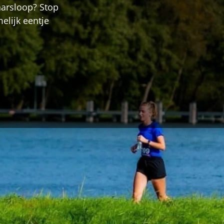
aarsloop? Stop
elijk eentje
aarsloop? Stop met zoeken en lees deze blog. We he
temerenloop. Een bekende loop hier in de regio staat
wars door het prachtige Rottemeren gebied,
n Bleiswijk, die het Rottemeren gebied als vast