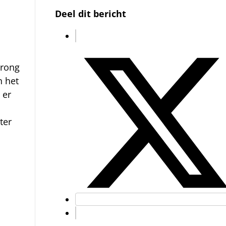
Deel dit bericht
prong
n het
 er
ter