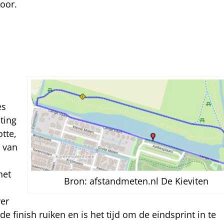
oor.
es
ting
otte,
 van
het
Bron: afstandmeten.nl De Kieviten
ver
finish ruiken en is het tijd om de eindsprint in te