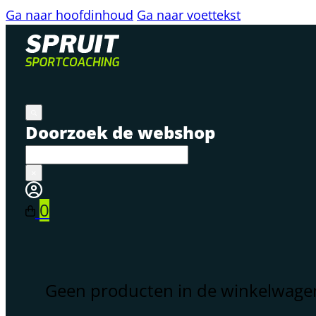
Ga naar hoofdinhoud
Ga naar voettekst
Doorzoek de webshop
×
0
Geen producten in de winkelwage