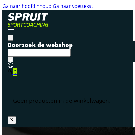
Ga naar hoofdinhoud
Ga naar voettekst
Doorzoek de webshop
×
0
Geen producten in de winkelwagen.