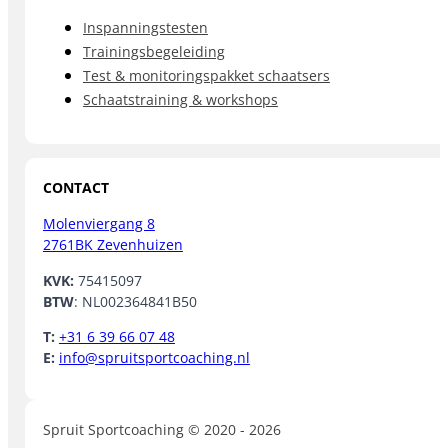
Inspanningstesten
Trainingsbegeleiding
Test & monitoringspakket schaatsers
Schaatstraining & workshops
CONTACT
Molenviergang 8
2761BK Zevenhuizen
KVK:
75415097
BTW
: NL002364841B50
T:
+31 6 39 66 07 48
E:
info@spruitsportcoaching.nl
Spruit Sportcoaching © 2020 - 2026