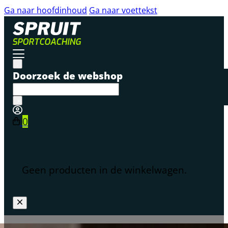
Ga naar hoofdinhoud
Ga naar voettekst
Doorzoek de webshop
×
0
Geen producten in de winkelwagen.