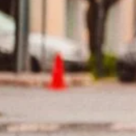
TRAINEN IN DE WARMTE, IS E
Lichamelijke belasting levert een bepaalde stress op vo
wordt deze stress voor je lichaam nog eens gecomplice
lichaamstemperatuur stabiel te houden. Onze lichaamstem
dan 1,0 °C. Alleen wanneer je langdurig zware arbeid l
normale bereik van 36,1 tot 37,8 °C komen.
HOE WARM IS JE LICHAAMSTEMPE
Het lichaam heeft verschillende mechanismen om de li
lichaam, zorgt dit voor afkoeling van je temperatuur. T
in staat is de warmte net zo snel af te voeren als dat h
de
hypothalamus
.